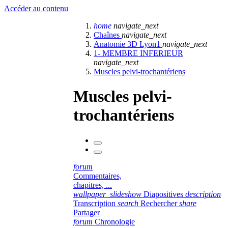
Accéder au contenu
home
navigate_next
Chaînes
navigate_next
Anatomie 3D Lyon1
navigate_next
1- MEMBRE INFERIEUR
navigate_next
Muscles pelvi-trochantériens
Muscles pelvi-
trochantériens
forum
Commentaires,
chapitres, ...
wallpaper_slideshow
Diapositives
description
Transcription
search
Rechercher
share
Partager
forum
Chronologie