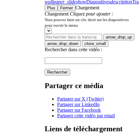
wallpaper_slideshow
Diapositives
description
Tra
Chargement
Plus
Fermer
Chargement
Cliquez pour ajouter :
Vous pouvez faire un clic droit sur les diapositives
pour ouvrir le menu
arrow_drop_up
arrow_drop_down
close_small
Rechercher dans cette vidéo :
Rechercher
Partager ce média
Partager sur X (Twitter)
Partager sur LinkedIn
Partager sur Facebook
Partager cette vidéo par email
Liens de téléchargement