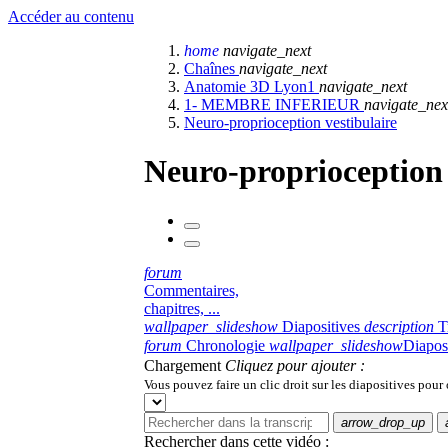
Accéder au contenu
home
navigate_next
Chaînes
navigate_next
Anatomie 3D Lyon1
navigate_next
1- MEMBRE INFERIEUR
navigate_nex
Neuro-proprioception vestibulaire
Neuro-proprioception 
forum
Commentaires,
chapitres, ...
wallpaper_slideshow
Diapositives
description
T
forum
Chronologie
wallpaper_slideshow
Diapos
Chargement
Cliquez pour ajouter :
Vous pouvez faire un clic droit sur les diapositives pour
arrow_drop_up
Rechercher dans cette vidéo :