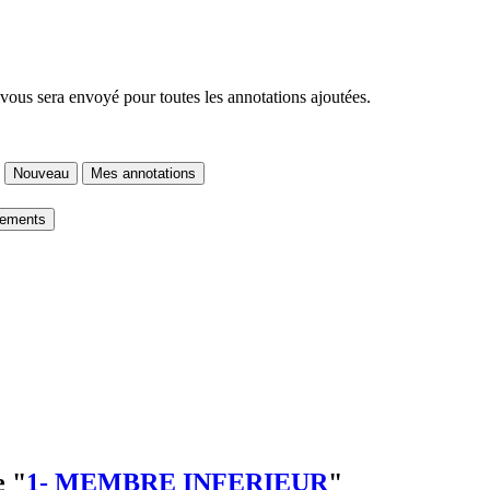
 vous sera envoyé pour toutes les annotations ajoutées.
Nouveau
Mes annotations
gements
e "
1- MEMBRE INFERIEUR
"