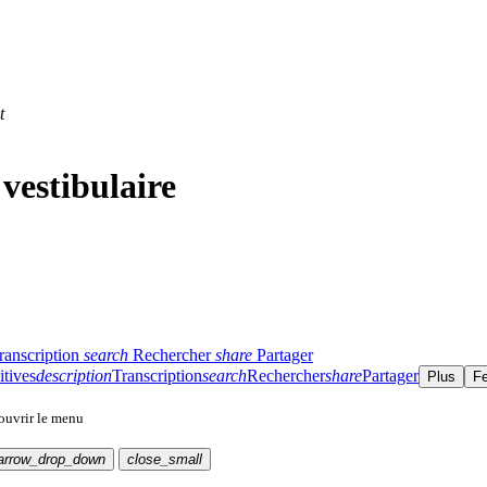
t
vestibulaire
ranscription
search
Rechercher
share
Partager
itives
description
Transcription
search
Rechercher
share
Partager
Plus
F
 ouvrir le menu
arrow_drop_down
close_small