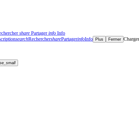
echercher
share
Partager
info
Info
cription
search
Rechercher
share
Partager
info
Info
Charge
Plus
Fermer
se_small