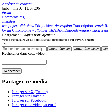
Accéder au contenu
[info -- lifap6] TD07E06
forum
Commentaires,
chapitres, ...
wallpaper_slideshow
Diapositives
description
Transcription
search
R
forum
Chronologie
wallpaper_slideshow
Diapositives
description
Trans
Chargement
Cliquez pour ajouter :
Vous pouvez faire un clic droit sur les diapositives pour ouvrir le menu
arrow_drop_up
arrow_drop_down
clo
Rechercher dans cette vidéo :
Rechercher
Partager ce média
Partager sur X (Twitter)
Partager sur LinkedIn
Partager sur Facebook
Partager cette vidéo par email