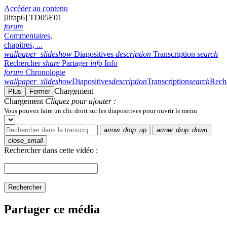
Accéder au contenu
[lifap6] TD05E01
forum
Commentaires,
chapitres, ...
wallpaper_slideshow
Diapositives
description
Transcription
search
Rechercher
share
Partager
info
Info
forum
Chronologie
wallpaper_slideshow
Diapositives
description
Transcription
search
Rech
Chargement
Plus
Fermer
Chargement
Cliquez pour ajouter :
Vous pouvez faire un clic droit sur les diapositives pour ouvrir le menu
arrow_drop_up
arrow_drop_down
close_small
Rechercher dans cette vidéo :
Rechercher
Partager ce média