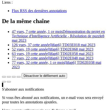
Liens :
Flux RSS des dernières annotations
De la même chaîne
47 vues, 7 cette année, 1 ce mois
Démonstration du projet en
Technique d'Intelligence Artificielle - Résolution de puzzle
8
mai 2023
126 vues, 37 cette année
[lifap6] TD03E01
8 mai 2023
52 vues, 19 cette année
[lifap6] TD02E06
8 mai 2023
63 vues, 19 cette année
[lifap6] TD02E05
8 mai 2023
77 vues, 22 cette année
[lifap6] TD02E04
8 mai 2023
77 vues, 32 cette année, 1 ce mois
[lifap6] TD02E03
8 mai
2023
Désactiver le défilement auto
S'abonner aux notifications
Si vous êtes abonné aux notifications, un e-mail vous sera envoyé
pour toutes les annotations ajoutées.