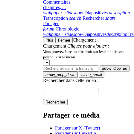
Commentaires,
chapitres, ...
wallpaper_slideshow
Diapositives
description
Transcription
search
Rechercher
share
Partager
forum
Chronologie
wallpaper_slideshow
Diapositives
description
Tra
Chargement
Plus
Fermer
Chargement
Cliquez pour ajouter :
Vous pouvez faire un clic droit sur les diapositives
pour ouvrir le menu
arrow_drop_up
arrow_drop_down
close_small
Rechercher dans cette vidéo :
Rechercher
Partager ce média
Partager sur X (Twitter)
Partager sur LinkedIn