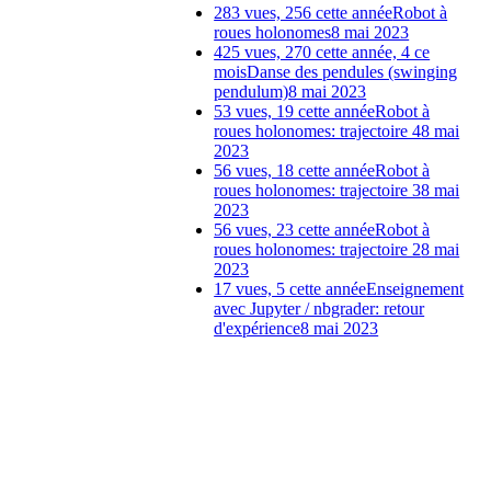
283 vues, 256 cette année
Robot à
roues holonomes
8 mai 2023
425 vues, 270 cette année, 4 ce
mois
Danse des pendules (swinging
pendulum)
8 mai 2023
53 vues, 19 cette année
Robot à
roues holonomes: trajectoire 4
8 mai
2023
56 vues, 18 cette année
Robot à
roues holonomes: trajectoire 3
8 mai
2023
56 vues, 23 cette année
Robot à
roues holonomes: trajectoire 2
8 mai
2023
17 vues, 5 cette année
Enseignement
avec Jupyter / nbgrader: retour
d'expérience
8 mai 2023