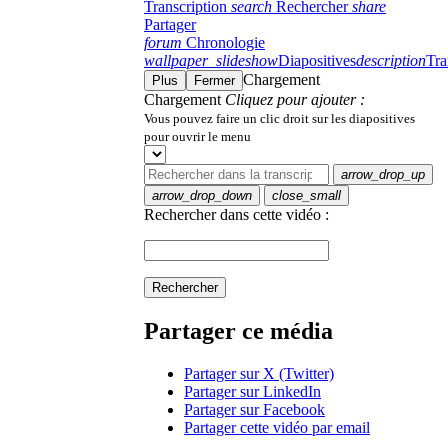
Transcription
search
Rechercher
share
Partager
forum
Chronologie
wallpaper_slideshow
Diapositives
description
Tra
Chargement
Plus
Fermer
Chargement
Cliquez pour ajouter :
Vous pouvez faire un clic droit sur les diapositives
pour ouvrir le menu
arrow_drop_up
arrow_drop_down
close_small
Rechercher dans cette vidéo :
Rechercher
Partager ce média
Partager sur X (Twitter)
Partager sur LinkedIn
Partager sur Facebook
Partager cette vidéo par email