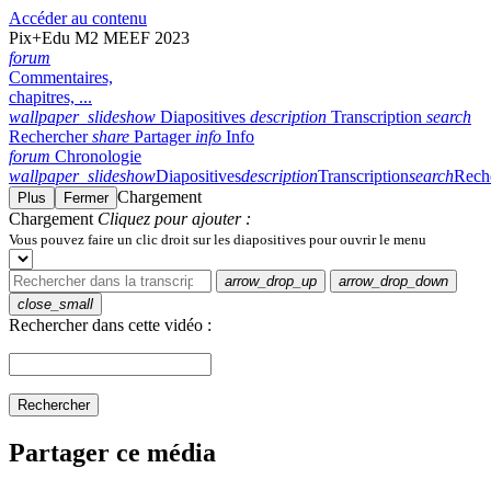
Accéder au contenu
Pix+Edu M2 MEEF 2023
forum
Commentaires,
chapitres, ...
wallpaper_slideshow
Diapositives
description
Transcription
search
Rechercher
share
Partager
info
Info
forum
Chronologie
wallpaper_slideshow
Diapositives
description
Transcription
search
Rech
Chargement
Plus
Fermer
Chargement
Cliquez pour ajouter :
Vous pouvez faire un clic droit sur les diapositives pour ouvrir le menu
arrow_drop_up
arrow_drop_down
close_small
Rechercher dans cette vidéo :
Rechercher
Partager ce média