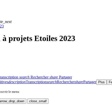
te_next
023
 à projets Etoiles 2023
ranscription
search
Rechercher
share
Partager
itives
description
Transcription
search
Rechercher
share
Partager
Plus
F
 ouvrir le menu
arrow_drop_down
close_small