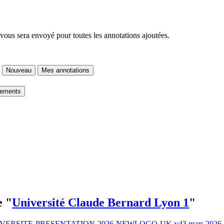
 vous sera envoyé pour toutes les annotations ajoutées.
Nouveau
Mes annotations
gements
e "
Université Claude Bernard Lyon 1
"
VERSITE-PRESENTATION-2026-NEWLOGO-UK-v4
3 mars 2026