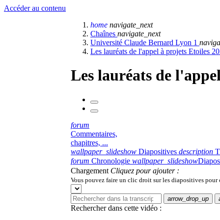
Accéder au contenu
home
navigate_next
Chaînes
navigate_next
Université Claude Bernard Lyon 1
naviga
Les lauréats de l'appel à projets Etoiles 2
Les lauréats de l'appel
forum
Commentaires,
chapitres, ...
wallpaper_slideshow
Diapositives
description
T
forum
Chronologie
wallpaper_slideshow
Diapos
Chargement
Cliquez pour ajouter :
Vous pouvez faire un clic droit sur les diapositives pour
arrow_drop_up
Rechercher dans cette vidéo :