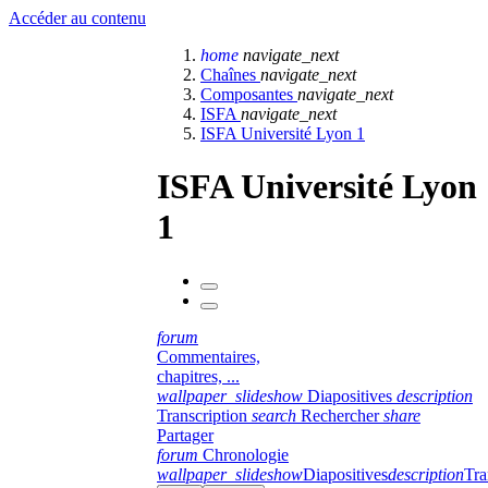
Accéder au contenu
home
navigate_next
Chaînes
navigate_next
Composantes
navigate_next
ISFA
navigate_next
ISFA Université Lyon 1
ISFA Université Lyon
1
forum
Commentaires,
chapitres, ...
wallpaper_slideshow
Diapositives
description
Transcription
search
Rechercher
share
Partager
forum
Chronologie
wallpaper_slideshow
Diapositives
description
Tra