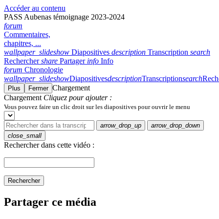
Accéder au contenu
PASS Aubenas témoignage 2023-2024
forum
Commentaires,
chapitres, ...
wallpaper_slideshow
Diapositives
description
Transcription
search
Rechercher
share
Partager
info
Info
forum
Chronologie
wallpaper_slideshow
Diapositives
description
Transcription
search
Rech
Chargement
Plus
Fermer
Chargement
Cliquez pour ajouter :
Vous pouvez faire un clic droit sur les diapositives pour ouvrir le menu
arrow_drop_up
arrow_drop_down
close_small
Rechercher dans cette vidéo :
Rechercher
Partager ce média