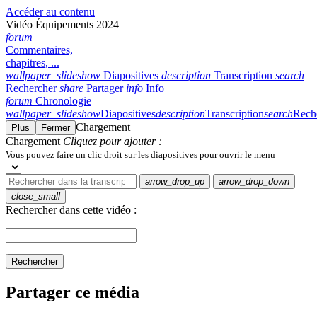
Accéder au contenu
Vidéo Équipements 2024
forum
Commentaires,
chapitres, ...
wallpaper_slideshow
Diapositives
description
Transcription
search
Rechercher
share
Partager
info
Info
forum
Chronologie
wallpaper_slideshow
Diapositives
description
Transcription
search
Rech
Chargement
Plus
Fermer
Chargement
Cliquez pour ajouter :
Vous pouvez faire un clic droit sur les diapositives pour ouvrir le menu
arrow_drop_up
arrow_drop_down
close_small
Rechercher dans cette vidéo :
Rechercher
Partager ce média