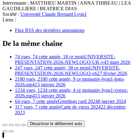
Intervenants :
MATTHIEU MARTIN
|
ANNA THIBEAU
|
LEA
GAUDILLIERE
|
BEATRICE DIAS
Société :
Université Claude Bernard Lyon1
Liens :
Flux RSS des dernières annotations
De la même chaîne
74 vues, 74 cette année, 18 ce mois
UNIVERSITE-
PRESENTATION-2026-NEWLOGO-UK-v4
3 mars 2026
247 vues, 247 cette année, 58 ce mois
UNIVERSITE-
PRESENTATION-2026-NEWLOGO-v6
27 février 2026
2180 vues, 2180 cette année, 9 ce mois
univ-lyon1-logo-
2026.mp4
13 janvier 2026
1234 vues, 1234 cette année, 4 ce mois
univ-lyon1-voeux-
2026.mp4
13 janvier 2026
64 vues, 7 cette année
Greetings card 2024
8 janvier 2024
317 vues, 7 cette année
Carte de vœux 2024
22 décembre
2023
Désactiver le défilement auto